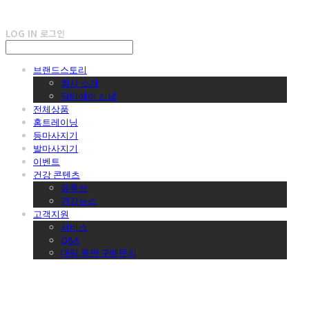
LOG IN
로그인
브랜드스토리
회사 소개
닥터에어 신념
전체상품
홈트레이닝
등마사지기
발마사지기
이벤트
건강 콘텐츠
유튜브
건강뉴스
고객지원
서비스
Q&A
대량,특판 구매문의