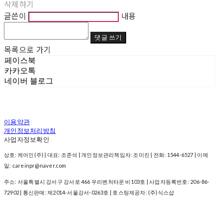
삭제하기
글쓴이
내용
댓글 쓰기
목록으로 가기
페이스북
카카오톡
네이버 블로그
이용약관
개인정보처리방침
사업자정보확인
상호: 케어인(주) | 대표: 조준석 | 개인정보관리책임자: 조미진 | 전화: 1544-6527 | 이메
일: careinpr@naver.com
주소: 서울특별시 강서구 강서로 466 우리벤처타운 비103호 | 사업자등록번호:
206-86-
72902
| 통신판매:
제2014-서울강서-0263호
| 호스팅제공자: (주)식스샵