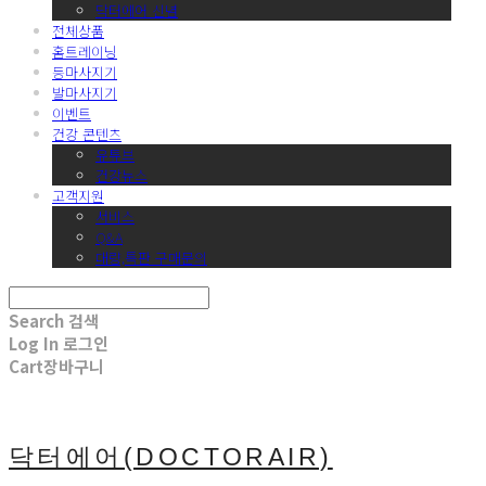
닥터에어 신념
전체상품
홈트레이닝
등마사지기
발마사지기
이벤트
건강 콘텐츠
유튜브
건강뉴스
고객지원
서비스
Q&A
대량,특판 구매문의
Search
검색
Log In
로그인
Cart
장바구니
닥터에어(DOCTORAIR)