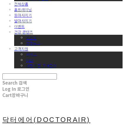
전체상품
홈트레이닝
등마사지기
발마사지기
이벤트
건강 콘텐츠
유튜브
건강뉴스
고객지원
서비스
Q&A
대량,특판 구매문의
Search
검색
Log In
로그인
Cart
장바구니
닥터에어(DOCTORAIR)